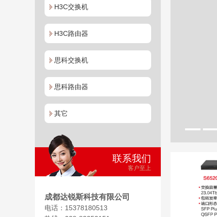
1G/10G BASE-X SFP Plu
H3C交换机
口,(AC/DC))
H3C路由器
成都达锐斯科技有限公司
思科交换机
H3C S6520-SI系列交换机是新华三技术有限公
下简称H3C公司）自主开发的三层万兆以太网交
品，是为要求具备高性能、且易于安装的网络环
思科路由器
计的智能型可网管交换机。S6520-SI系列以太
提供1GE/10GE/40GE光口，在企业网中，可
其它
入设备提供万兆到桌面应用，或作为中小企业的
在城域网或者行业用
点击查看 >
联系我们
客户至上
成都达锐斯科技有限公司
电话：15378180513