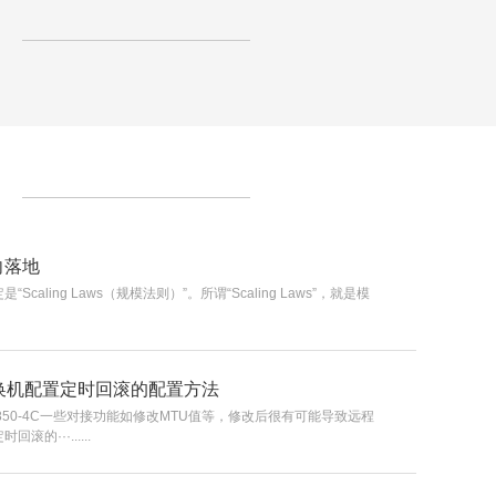
向落地
caling Laws（规模法则）”。所谓“Scaling Laws”，就是模
交换机配置定时回滚的配置方法
850-4C一些对接功能如修改MTU值等，修改后很有可能导致远程
的···......