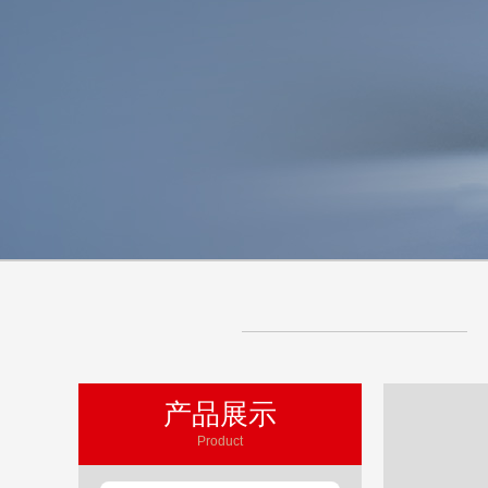
产品展示
四川H3C S6520-24S-SI交
Product
(L3以太网交换机主机,支持2