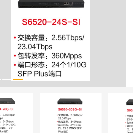
s端
司（以
换机产
境而设
网交换机
以作为接
核心；