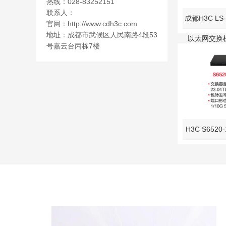
热线：028-83252151
联系人：
成都H3C LS-6
官网：http://www.cdh3c.com
地址：成都市武候区人民南路4段53
以太网交换机
号嘉云台丙栋7楼
1G/10GBase
支持2个40G 
H3C S6520
持16个1G/10
Plus端口