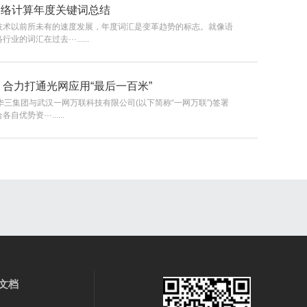
 年网络计算年度关键词总结
技术以前所未有的速度发展，年度词汇是变革趋势的标志。就像语
词汇在过去···......
合力打通光网应用“最后一百米”
华三集团与武汉一网万联科技有限公司(以下简称“一网万联”)签署
势资···......
文档